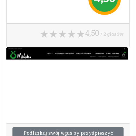
4,50
/ 2 głosów
P
o
d
l
i
n
k
u
j
s
w
ó
j
w
p
i
s
b
y
p
r
z
y
ś
p
i
e
s
z
y
ć