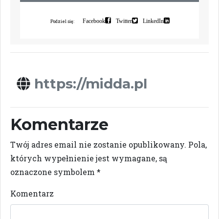
i
n
d
e
k
s
a
c
j
ę
Facebook
Twitter
LinkedIn
Podziel się:
https://midda.pl
Komentarze
Twój adres email nie zostanie opublikowany.
Pola,
których wypełnienie jest wymagane, są
oznaczone symbolem
*
Komentarz