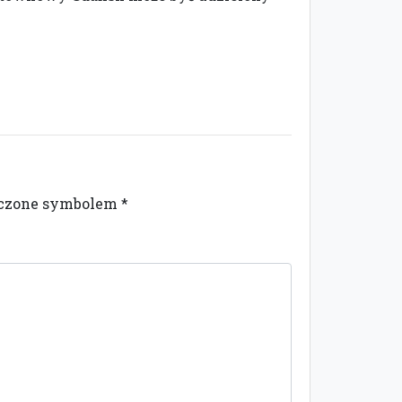
naczone symbolem
*