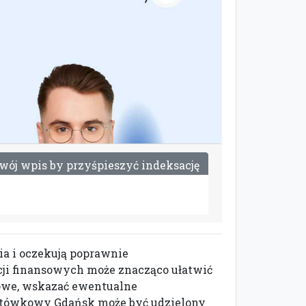
w
ó
j
w
p
i
s
b
y
p
r
z
y
ś
p
i
e
s
z
y
ć
i
n
d
e
k
s
a
c
j
ę
ia i oczekują poprawnie
cji finansowych może znacząco ułatwić
sowe, wskazać ewentualne
 gotówkowy Gdańsk może być udzielony