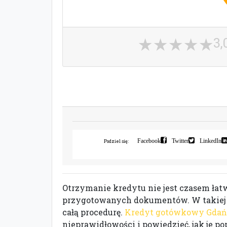
3,
Facebook
Twitter
LinkedIn
Podziel się:
Otrzymanie kredytu nie jest czasem łat
przygotowanych dokumentów. W takiej sy
całą procedurę.
Kredyt gotówkowy Gdań
nieprawidłowości i powiedzieć, jak je 