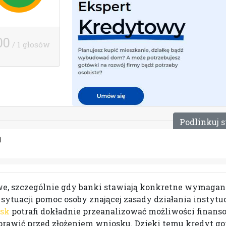
00
/ 1 głosów
P
o
d
l
i
n
k
u
j
s
we, szczególnie gdy banki stawiają konkretne wymagan
tuacji pomoc osoby znającej zasady działania instytu
sk
potrafi dokładnie przeanalizować możliwości finan
poprawić przed złożeniem wniosku. Dzięki temu kredyt