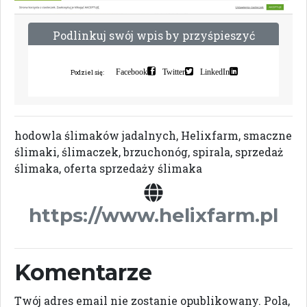
P
o
d
l
i
n
k
u
j
s
w
ó
j
w
p
i
s
b
y
p
r
z
y
ś
p
i
e
s
z
y
ć
i
n
d
e
k
s
a
c
j
ę
Facebook
Twitter
LinkedIn
Podziel się:
hodowla ślimaków jadalnych, Helixfarm, smaczne
ślimaki, ślimaczek, brzuchonóg, spirala, sprzedaż
ślimaka, oferta sprzedaży ślimaka
https://www.helixfarm.pl
Komentarze
Twój adres email nie zostanie opublikowany.
Pola,